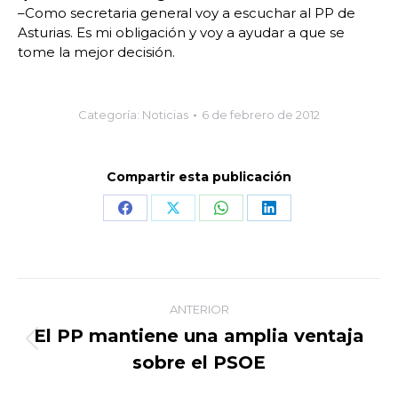
–Como secretaria general voy a escuchar al PP de
Asturias. Es mi obligación y voy a ayudar a que se
tome la mejor decisión.
Categoría:
Noticias
6 de febrero de 2012
Compartir esta publicación
Share
Share
Share
Share
on
on
on
on
Facebook
X
WhatsApp
LinkedIn
Navegación
ANTERIOR
entre
El PP mantiene una amplia ventaja
Publicación
sobre el PSOE
publicaciones
anterior: