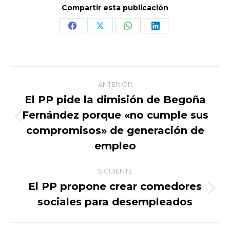
Compartir esta publicación
Share
Share
Share
Share
on
on
on
on
Facebook
X
WhatsApp
LinkedIn
Navegación
ANTERIOR
entre
El PP pide la dimisión de Begoña
Fernández porque «no cumple sus
publicaciones
Publicación
compromisos» de generación de
anterior:
empleo
SIGUIENTE
El PP propone crear comedores
Publicación
sociales para desempleados
siguiente: