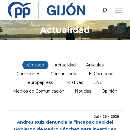
Buscar:
Actualidad
Estás aquí:
Ver todo
Actualidad
Articulos
Comisiones
Comunicados
El Comercio
europapress
Iniciativas
LNE
Medios de Comunicación
Noticias
Opinión
Jul
25
2026
Andrés Ruiz denuncia la “incapacidad del
Gobierno de Pedro Sánchez para invertir en